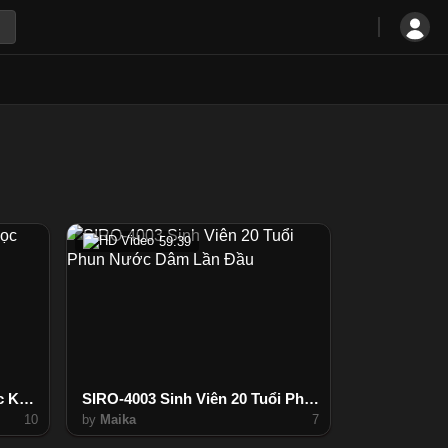
59:39
SIRO-3973 Sinh Viên Đại Học Khoa Học Lần Đầu Làm Tình
SIRO-4003 Sinh Viên 20 Tuổi Phun Nước Dâm Lần Đầu
10
by
Maika
7