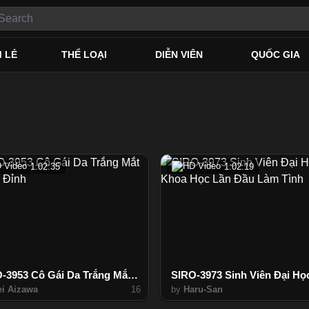
M LẺ
THỂ LOẠI
DIỄN VIÊN
QUỐC GIA
1:02:35
1:02:19
SIRO-3953 Cô Gái Da Trắng Mắt To Lên Đỉnh
i Aizawa
16
by
Haru-San