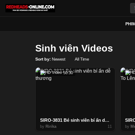
PHI
Sinh viên Videos
Sort by:
Newest
All Time
50:30
SIRO-3831 Bé sinh viên bí ẩn dễ thương
by
Ririka
11
by
Me