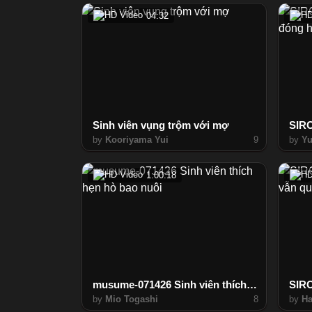
04:32
Sinh viên vụng trộm với mợ
by
Kooriyama Yui
9
by
Y
1:00:18
musume-071426 Sinh viên thích hẹn hò bao nuôi
by
Mio Togashi
8
by
Ha