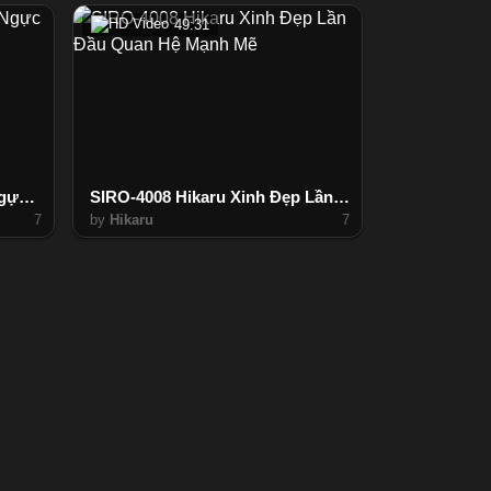
49:31
SIRO-4012 Cô Gái Tỉnh Lẻ Ngực To Lần Đầu
SIRO-4008 Hikaru Xinh Đẹp Lần Đầu Quan Hệ Mạnh Mẽ
7
by
Hikaru
7